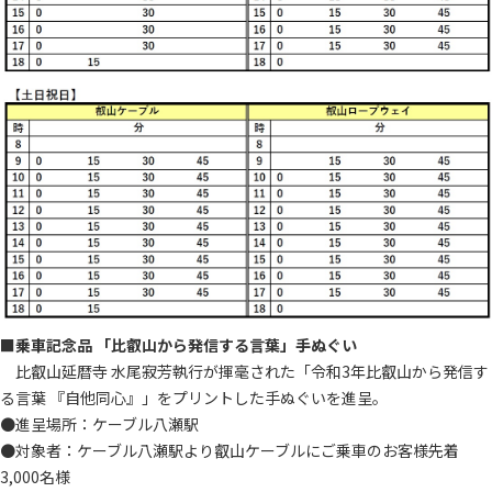
■乗車記念品 「比叡山から発信する言葉」手ぬぐい
比叡山延暦寺 水尾寂芳執行が揮毫された「令和3年比叡山から発信す
る言葉 『自他同心』」をプリントした手ぬぐいを進呈。
●進呈場所：ケーブル八瀬駅
●対象者：ケーブル八瀬駅より叡山ケーブルにご乗車のお客様先着
3,000名様