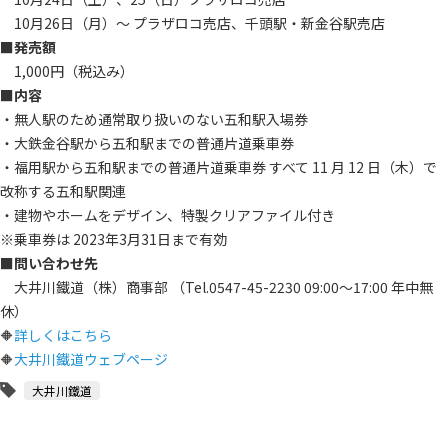
10月26日（月）～ プラザロコ売店、千頭駅・新金谷駅売店
■
発売額
1,000円（税込み）
■内容
・無人駅のため通常取り扱いのない五和駅入場券
・大鉄金谷駅から五和駅までの普通片道乗車券
・福用駅から五和駅までの普通片道乗車券 すべて 11 月 12 日（木）で
改称する五和駅関連
・建物やホームをデザイン、特製クリアファイル付き
※乗車券は 2023年3月31日まで有効
■問い合わせ先
大井川鐵道（株）商事部 （Tel.0547-45-2230 09:00～17:00 年中無
休）
🔶
詳しくはこちら
🔶
大井川鐵道ウェブページ
大井川鐵道