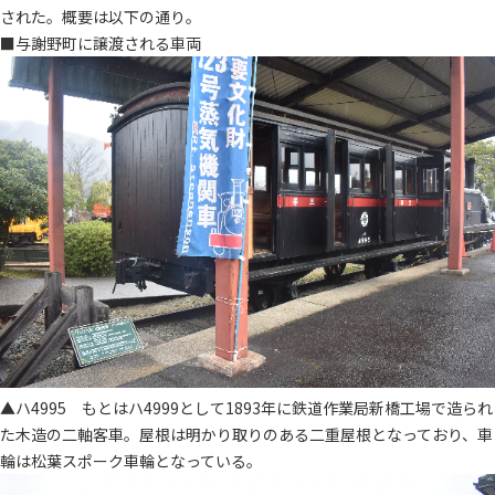
された。概要は以下の通り。
■与謝野町に譲渡される車両
▲ハ4995 もとはハ4999として1893年に鉄道作業局新橋工場で造られ
た木造の二軸客車。屋根は明かり取りのある二重屋根となっており、車
輪は松葉スポーク車輪となっている。