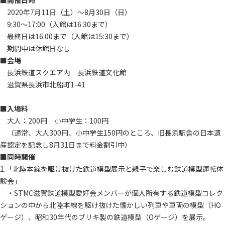
2020年7月11日（土）～8月30日（日）
9:30～17:00（入館は16:30まで）
最終日は16:00まで（入館は15:30まで）
期間中は休館日なし
■会場
長浜鉄道スクエア内 長浜鉄道文化館
滋賀県長浜市北船町1-41
■入場料
大人：200円 小中学生：100円
（通常、大人300円、小中学生150円のところ、旧長浜駅舎の日本遺
産認定を記念し8月31日まで料金割引中）
■同時開催
1.「北陸本線を駆け抜けた鉄道模型展示と親子で楽しむ鉄道模型運転体
験会」
・STMC滋賀鉄道模型愛好会メンバーが個人所有する鉄道模型コレク
ションの中から北陸本線を駆け抜けた懐かしい列車や車両の模型（HO
ゲージ）、昭和30年代のブリキ製の鉄道模型（Oゲージ）を展示。