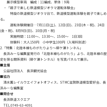
展示模型車両 編成：11編成、単体：9両
・「親子で楽しむ鉄道模型ジオラマ運転体験会」
特設の鉄道模型ジオラマ台で、鉄道模型運転体験を親子で楽しめ
る。
運転体験開催日…7月11日(土)、12日(日)、23日(木・祝)、24日
(金・祝)、8月9日(日)、10日(月・祝)
実施時間：11:00～、13:30～、15:00～ 1日3回
体験料：大人150円 小中学生100円（入場料別途）
2.「特集：北陸本線ものがたりより～柳ケ瀬トンネル」
長浜みーな編集室発行の「北陸本線ものがたり」より、北陸本線の歴
史を探る関係資料（柳ケ瀬トンネル）を写真パネルで展示。
■主催
公益社団法人 長浜観光協会
■協力
清水薫レイルウエイフォトオフィス、STMC滋賀鉄道模型愛好会、長
浜みーな編集室
■問合せ
長浜鉄道スクエア
TEL.0749-63-4091