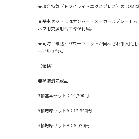
★寝台特急〈トワイライトエクスプレス〉のTOMI
★基本セットにはナンバー・メーカーズプレートお
ネフ用交換用台車枠が付属。
★同時に線路とパワーユニットが同梱される入門用
ーアルされた。
〔価格〕
●塗装済完成品
3輌基本セット：10,290円
5輌増結セットA：12,390円
3輌増結セットB：6,930円