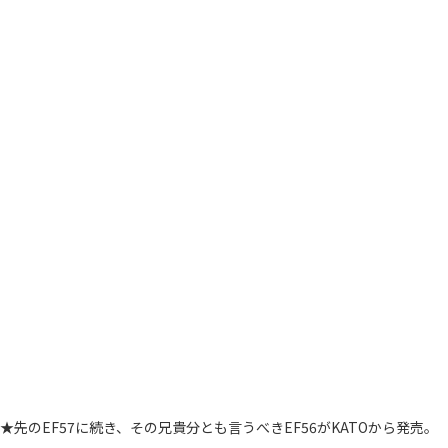
★先のEF57に続き、その兄貴分とも言うべきEF56がKATOから発売。