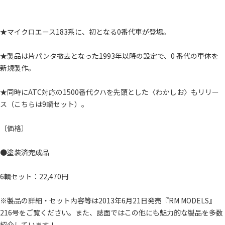
★マイクロエース183系に、初となる0番代車が登場。
★製品は片パンタ撤去となった1993年以降の設定で、0 番代の車体を
新規製作。
★同時にATC対応の1500番代クハを先頭とした〈わかしお〉もリリー
ス（こちらは9輌セット）。
〔価格〕
●塗装済完成品
6輌セット：22,470円
※製品の詳細・セット内容等は2013年6月21日発売『RM MODELS』
216号をご覧ください。また、誌面ではこの他にも魅力的な製品を多数
紹介しています！