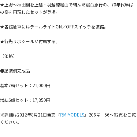
★上野～秋田間を上越・羽越線経由で結んだ寝台急行の、70年代半ば
の姿を再現したセットが登場。
★各緩急車にはテールライトON／OFFスイッチを装備。
★行先サボシールが付属する。
〔価格〕
●塗装済完成品
基本7輌セット：21,000円
増結6輌セット：17,850円
※詳細は2012年8月21日発売『
RM MODELS
』206号 56～62頁をご覧
ください。