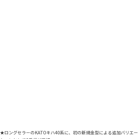
★ロングセラーのKATOキハ40系に、初の新規金型による追加バリエー