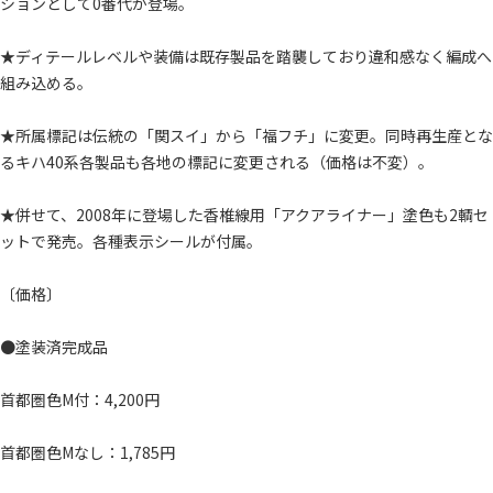
ションとして0番代が登場。
★ディテールレベルや装備は既存製品を踏襲しており違和感なく編成へ
組み込める。
★所属標記は伝統の「関スイ」から「福フチ」に変更。同時再生産とな
るキハ40系各製品も各地の標記に変更される（価格は不変）。
★併せて、2008年に登場した香椎線用「アクアライナー」塗色も2輌セ
ットで発売。各種表示シールが付属。
〔価格〕
●塗装済完成品
首都圏色M付：4,200円
首都圏色Mなし：1,785円