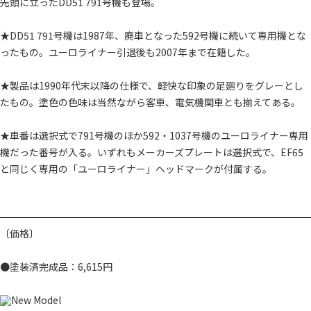
先頭に立ったDD51 791号機も登場。
★DD51 791号機は1987年、廃車となった592号機に続いて専用機とな
ったもの。ユーロライナー引退後も2007年まで在籍した。
★製品は1990年代末以降の仕様で、軽快な印象の足廻りをグレーとし
たもの。塗色の色味は当然ながら客車、電気機関車とも揃えてある。
★車番は選択式で791号機のほか592・1037号機のユーロライナー専用
機だった番号が入る。いずれもメーカーズプレートは選択式で、EF65
と同じく専用の「ユーロライナー」ヘッドマークが付属する。
〔価格〕
●塗装済完成品：6,615円