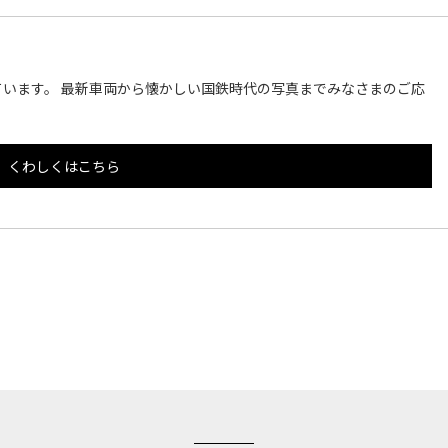
います。 最新車両から懐かしい国鉄時代の写真までみなさまのご応
くわしくはこちら
このページのトップへ