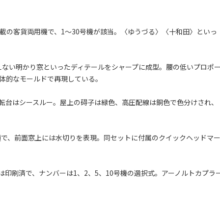
搭載の客貨両用機で、1～30号機が該当。〈ゆうづる〉〈十和田〉といっ
えない明かり窓といったディテールをシャープに成型。腰の低いプロポ
立体的なモールドで再現している。
運転台はシースルー。屋上の碍子は緑色、高圧配線は銅色で色分けされ、
年頃で、前面窓上には水切りを表現。同セットに付属のクイックヘッドマ
印刷済で、ナンバーは1、2、5、10号機の選択式。アーノルトカプラ