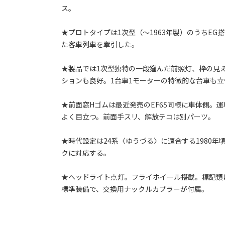
ス。
★プロトタイプは1次型（～1963年製）のうちEG
た客車列車を牽引した。
★製品では1次型独特の一段窪んだ前照灯、枠の見
ションも良好。1台車1モーターの特徴的な台車も
★前面窓Hゴムは最近発売のEF65同様に車体側。
よく目立つ。前面手スリ、解放テコは別パーツ。
★時代設定は24系〈ゆうづる〉に適合する1980
クに対応する。
★ヘッドライト点灯。フライホイール搭載。標記類は
標準装備で、交換用ナックルカプラーが付属。