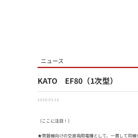
ニュース
KATO EF80（1次型）
2010.01.22
〔ここに注目！〕
★常磐線向けの交直両用電機として、一貫して同線を