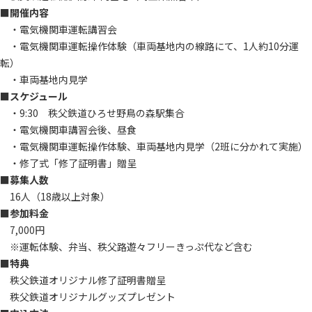
■開催内容
・電気機関車運転講習会
・電気機関車運転操作体験（車両基地内の線路にて、1人約10分運
転）
・車両基地内見学
■スケジュール
・9:30 秩父鉄道ひろせ野鳥の森駅集合
・電気機関車講習会後、昼食
・電気機関車運転操作体験、車両基地内見学（2班に分かれて実施）
・修了式「修了証明書」贈呈
■募集人数
16人（18歳以上対象）
■参加料金
7,000円
※運転体験、弁当、秩父路遊々フリーきっぷ代など含む
■特典
秩父鉄道オリジナル修了証明書贈呈
秩父鉄道オリジナルグッズプレゼント