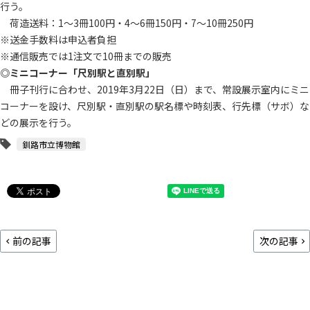
行う。
荷造送料：1～3冊100円・4～6冊150円・7～10冊250円
※送金手数料は申込者負担
※通信販売では1注文で10冊までの販売
◎ミニコーナー「尺別駅と直別駅」
冊子刊行に合わせ、2019年3月22日（日）まで、常設展示室内にミニ
コーナーを設け、尺別駅・直別駅の駅名標や時刻表、行先標（サボ）な
どの展示を行う。
釧路市立博物館
前の記事
次の記事