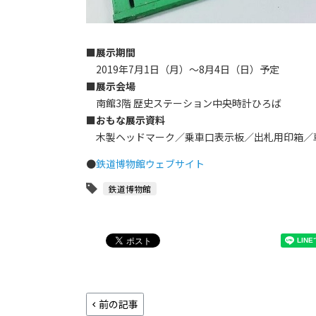
■展示期間
2019年7月1日（月）～8月4日（日）予定
■展示会場
南館3階 歴史ステーション中央時計ひろば
■おもな展示資料
木製ヘッドマーク／乗車口表示板／出札用印箱／車
●
鉄道博物館ウェブサイト
鉄道博物館
前の記事