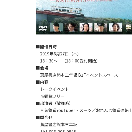
■開催日時
2019年6月27日（木）
18：30～ （18：00受付開始）
■会場
蔦屋書店熊本三年坂 B1Fイベントスペース
■内容
トークイベント
※観覧フリー
■出演者
（敬称略）
人気鉄道YouTuber・スーツ／おれんじ鉄道運転
■問合せ
蔦屋書店熊本三年坂
TEL.096-206-9948