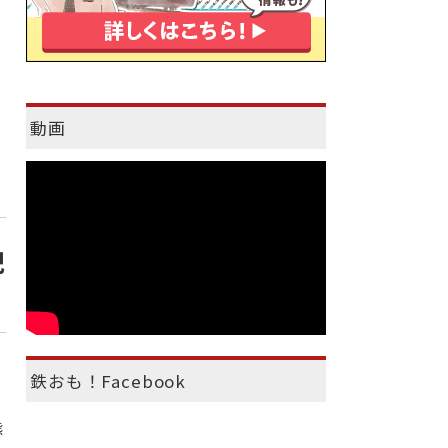
動画
記
鉄おも！Facebook
熊