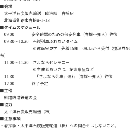
■会場
太平洋石炭販売輸送 臨港線 春採駅
北海道釧路市春採8-1-13
■タイムスケジュール
09:00 安全確認のための保安列車（春採～知人）往復
09:30～10:30 石炭列車ふれあいタイム
※運転室見学 先着15組 09:15から受付（整理券配
布）
11:00〜11:30 さよならセレモニー
※主催者あいさつ、花束贈呈など
11:30 「さよなら列車」運行（春採～知人）往復
12:00 終了予定
■主催
釧路臨港鉄道の会
■協力
太平洋石炭販売輸送（株）
■注意事項
・春採駅・太平洋石炭販売輸送（株）への問合せはしないこと。