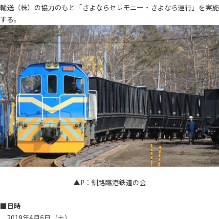
輸送（株）の協力のもと「さよならセレモニー・さよなら運行」を実施
する。
▲P：釧路臨港鉄道の会
■日時
2019年4月6日（土）