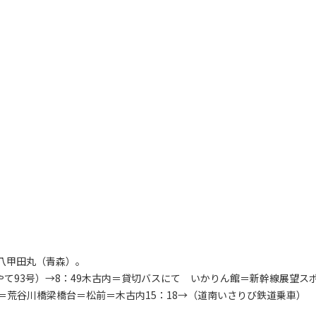
八甲田丸（青森）。
はやて93号）→8：49木古内＝貸切バスにて いかりん館＝新幹線展望ス
荒谷川橋梁橋台＝松前＝木古内15：18→（道南いさりび鉄道乗車）