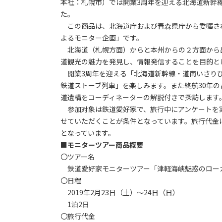
本社：札幌市）では開業3周年を迎える北海道新幹
た。
この商品は、北海道庁および青森県庁から委嘱さ
よるモニター企画」です。
北海道（札幌方面）からと本州からの２方面から
道観光の魅力を発見し、情報発信することを目的と
開業3周年を迎える「北海道新幹線・道南いさりび
鉄道ストーブ列車」を楽しみます。また終航30年の
道遺構をコーディネーターの解説付きで探訪します
参加対象は鉄道愛好家で、旅行中にアンケートを実
せていただくことが条件となっています。旅行代金
となっています。
■モニターツアー商品概要
〇ツアー名
鉄道愛好家モニターツアー「津軽海峡魅惑のロー
〇日程
2019年2月23日（土）～24日（日）
1泊2日
〇旅行代金