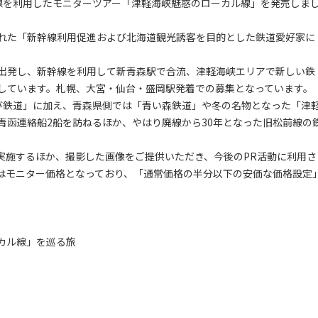
線を利用したモニターツアー「津軽海峡魅惑のローカル線」を発売しま
れた「新幹線利用促進および北海道観光誘客を目的とした鉄道愛好家に
出発し、新幹線を利用して新青森駅で合流、津軽海峡エリアで新しい鉄
しています。札幌、大宮・仙台・盛岡駅発着での募集となっています。
鉄道」に加え、青森県側では「青い森鉄道」や冬の名物となった「津
青函連絡船2船を訪ねるほか、やはり廃線から30年となった旧松前線の
。
施するほか、撮影した画像をご提供いただき、今後のPR活動に利用さ
はモニター価格となっており、「通常価格の半分以下の安価な価格設定
カル線」を巡る旅