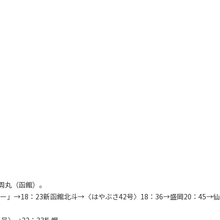
周丸（函館）。
→18：23新函館北斗→〈はやぶさ42号〉18：36→盛岡20：45→仙
号〉→22：33札幌