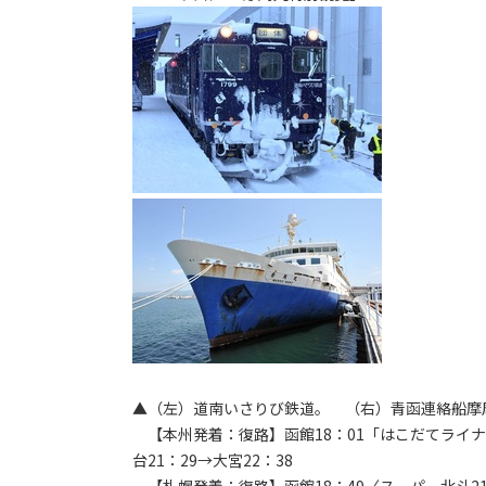
▲（左）道南いさりび鉄道。 （右）青函連絡船摩
【本州発着：復路】函館18：01「はこだてライナー」
台21：29→大宮22：38
【札幌発着：復路】函館18：49〈スーパー北斗21