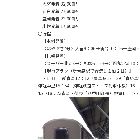
大宮発着:32,900円
仙台発着:27,800円
盛岡発着:23,900円
札幌発着:17,800円
〇行程
【本州発着】
〈はやぶさ7号〉大宮9：06→仙台10：16→盛岡10
【札幌発着】
〈スーパー北斗4号〉札幌6：53→新函館北斗10：4
【現地プラン（新青森駅で合流し１泊２日）】
・1日目 新青森12：12→青森駅12：29「青い森鉄
津軽中里15：54（津軽鉄道ストーブ列車体験）16：3
45→18：23青森・徒歩「八甲田丸特別観覧」＝