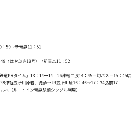
：59→新青森11：51
9〈はやぶさ18号〉→新青森11：52
道PRタイム」13：14→14：26津軽二股14：45＝切バス＝15：45頃
8津軽五所川原着、徒歩→JR五所川原16：46→17：34弘前17：
ホテルへ（ルートイン青森駅前シングル利用）