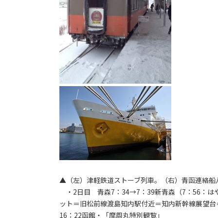
▲（左）津軽鉄道ストーブ列車。（右）青函連絡船
・2日目 青森7：34→7：39新青森（7：56：
ット＝旧松前線渡島知内駅付近＝知内新幹線展望台＝
16：22函館・「摩周丸特別観覧」