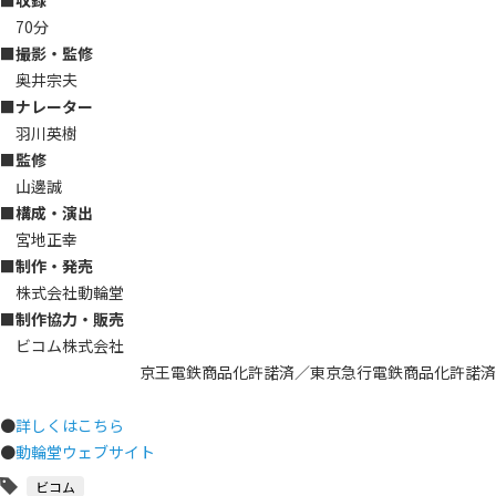
■収録
70分
■撮影・監修
奥井宗夫
■ナレーター
羽川英樹
■監修
山邊誠
■構成・演出
宮地正幸
■制作・発売
株式会社動輪堂
■制作協力・販売
ビコム株式会社
京王電鉄商品化許諾済／東京急行電鉄商品化許諾済
●
詳しくはこちら
●
動輪堂ウェブサイト
ビコム