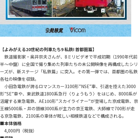
【よみがえる20世紀の列車たち9 私鉄Ⅰ 首都圏篇】
鉄道撮影家・奥井宗夫さんが、8ミリビデオで平成初期（1990年代前
半〜中盤）に全国で撮り集めた列車たちの未公開映像を再構成したシリ
ーズが、新ステージ「私鉄篇」に突入。その第一弾では、首都圏の私鉄
各社の映像を収録。
小田急電鉄が誇るロマンスカー3100形”NSE”車、引退を控えた3000
形”SE”車や、東武鉄道1800系急行〈りょうもう〉をはじめ、8000系が
活躍する東急電鉄、AE100形”スカイライナー”が登場した京成電鉄、京
王線5000系・井の頭線3000系が主力の京王電鉄、大師線で700形が走
る京急電鉄、2100系の車体が眩しい相模鉄道などで構成される。
■本体価格
4,000円（税抜）