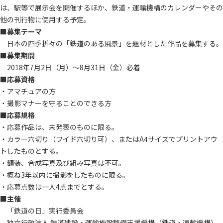
は、駅等で展示会を開催するほか、鉄道・運輸機構のカレンダーやその
他の刊行物に使用する予定。
■募集テーマ
日本の四季折々の「鉄道のある風景」を題材とした作品を募集する。
■募集期間
2018年7月2日（月）～8月31日（金）必着
■応募資格
・アマチュアの方
・撮影マナーを守ることのできる方
■応募規格
・応募作品は、未発表のものに限る。
・カラー六切り（ワイド六切り可）、またはA4サイズでプリントアウ
トしたものとする。
・額装、合成写真及び組み写真は不可。
・概ね3年以内に撮影をしたものに限る。
・応募点数は一人4点までとする。
■主催
「鉄道の日」実行委員会
独立行政法人 鉄道建設・運輸施設整備支援機構（鉄道・運輸機構）