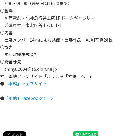
7:00～20:00（最終日は16:00まで）
○会場
神戸電鉄・北神急行谷上駅1F ドームギャラリー
兵庫県神戸市北区谷上東町1-1
○内容
出展メンバー14名による共催・出展作品 A3判写真28枚
○協力
神戸電鉄株式会社
○問合せ先
shinyu2004@s5.dion.ne.jp
神戸電鉄ファンサイト「ようこそ「神鉄」へ！」
●
「本館」ウェブサイト
●
「別館」Facebookページ