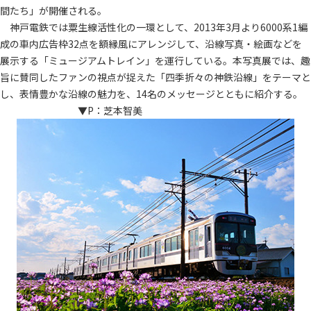
間たち」が開催される。
神戸電鉄では粟生線活性化の一環として、2013年3月より6000系1編
成の車内広告枠32点を額縁風にアレンジして、沿線写真・絵画などを
展示する「ミュージアムトレイン」を運行している。本写真展では、趣
旨に賛同したファンの視点が捉えた「四季折々の神鉄沿線」をテーマと
し、表情豊かな沿線の魅力を、14名のメッセージとともに紹介する。
▼P：芝本智美