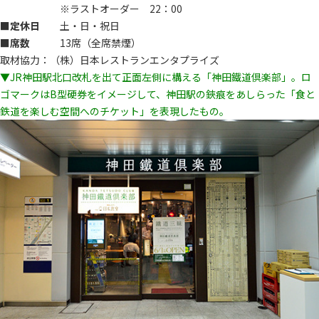
※ラストオーダー 22：00
■定休日
土・日・祝日
■席数
13席（全席禁煙）
取材協力：（株）日本レストランエンタプライズ
▼JR神田駅北口改札を出て正面左側に構える「神田鐵道倶楽部」。ロ
ゴマークはB型硬券をイメージして、神田駅の鋏痕をあしらった「食と
鉄道を楽しむ空間へのチケット」を表現したもの。