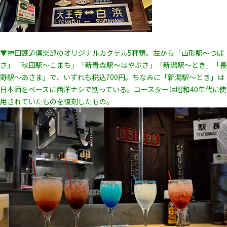
▼神田鐵道倶楽部のオリジナルカクテル5種類。左から「山形駅～つば
さ」「秋田駅～こまち」「新青森駅～はやぶさ」「新潟駅～とき」「長
野駅～あさま」で、いずれも税込700円。ちなみに「新潟駅～とき」は
日本酒をベースに西洋ナシで割っている。コースターは昭和40年代に使
用されていたものを復刻したもの。