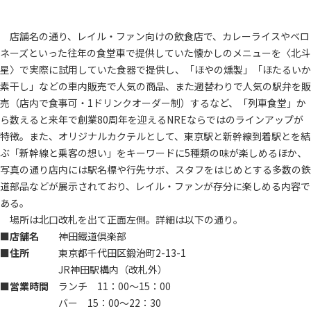
店舗名の通り、レイル・ファン向けの飲食店で、カレーライスやベロ
ネーズといった往年の食堂車で提供していた懐かしのメニューを〈北斗
星〉で実際に試用していた食器で提供し、「ほやの燻製」「ほたるいか
素干し」などの車内販売で人気の商品、また週替わりで人気の駅弁を販
売（店内で食事可・1ドリンクオーダー制）するなど、「列車食堂」か
ら数えると来年で創業80周年を迎えるNREならではのラインアップが
特徴。また、オリジナルカクテルとして、東京駅と新幹線到着駅とを結
ぶ「新幹線と乗客の想い」をキーワードに5種類の味が楽しめるほか、
写真の通り店内には駅名標や行先サボ、スタフをはじめとする多数の鉄
道部品などが展示されており、レイル・ファンが存分に楽しめる内容で
ある。
場所は北口改札を出て正面左側。詳細は以下の通り。
■店舗名
神田鐵道倶楽部
■住所
東京都千代田区鍛治町2-13-1
JR神田駅構内（改札外）
■営業時間
ランチ 11：00～15：00
バー 15：00～22：30