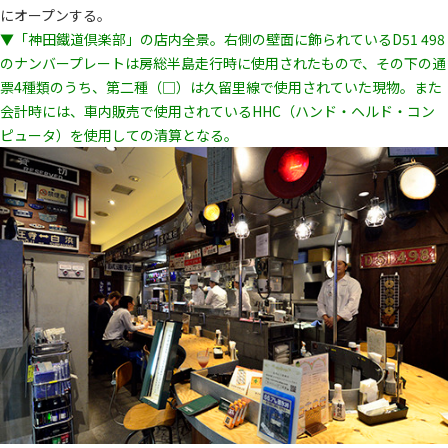
にオープンする。
▼「神田鐵道倶楽部」の店内全景。右側の壁面に飾られているD51 498
のナンバープレートは房総半島走行時に使用されたもので、その下の通
票4種類のうち、第二種（□）は久留里線で使用されていた現物。また
会計時には、車内販売で使用されているHHC（ハンド・ヘルド・コン
ピュータ）を使用しての清算となる。