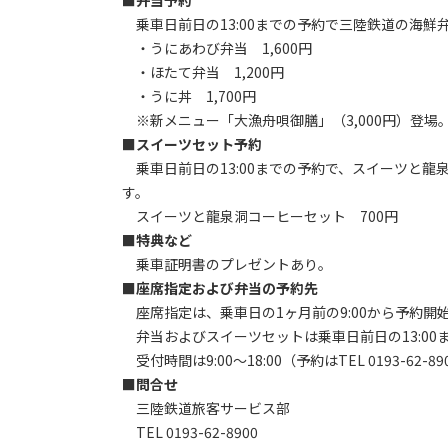
■弁当予約
乗車日前日の13:00までの予約で三陸鉄道の海鮮弁
・うにあわび弁当 1,600円
・ほたて弁当 1,200円
・うに丼 1,700円
※新メニュー「大漁舟唄御膳」（3,000円）登場。
■スイーツセット予約
乗車日前日の13:00までの予約で、スイーツと龍泉
す。
スイーツと龍泉洞コーヒーセット 700円
■特典など
乗車証明書のプレゼントあり。
■座席指定および弁当の予約先
座席指定は、乗車日の1ヶ月前の9:00から予約開
弁当およびスイーツセットは乗車日前日の13:00
受付時間は9:00～18:00（予約はTEL 0193-62
■問合せ
三陸鉄道旅客サービス部
TEL 0193-62-8900