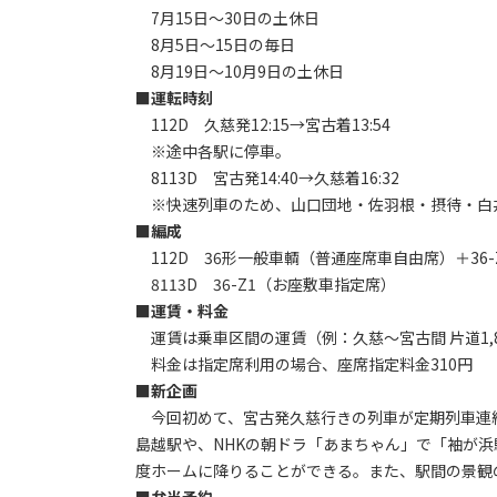
7月15日～30日の土休日
8月5日～15日の毎日
8月19日～10月9日の土休日
■運転時刻
112D 久慈発12:15→宮古着13:54
※途中各駅に停車。
8113D 宮古発14:40→久慈着16:32
※快速列車のため、山口団地・佐羽根・摂待・白
■編成
112D 36形一般車輌（普通座席車自由席）＋36
8113D 36-Z1（お座敷車指定席）
■運賃・料金
運賃は乗車区間の運賃（例：久慈～宮古間 片道1,8
料金は指定席利用の場合、座席指定料金310円
■新企画
今回初めて、宮古発久慈行きの列車が定期列車連
島越駅や、NHKの朝ドラ「あまちゃん」で「袖が
度ホームに降りることができる。また、駅間の景観