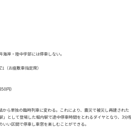
井海岸・陸中宇部には停車しない。
-Z1（お座敷車指定席）
50円）
結から単独の臨時列車に変わる。これにより、震災で被災し再建された
浜駅」として登場した堀内駅で途中停車時間をとれるダイヤとなり、3分
のいい区間で停車し車窓を楽しむことができる。