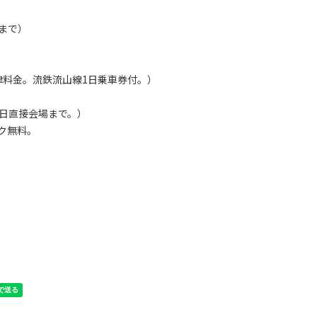
0まで）
律料金。流鉄流山線1日乗車券付。）
日直接会場まで。）
ク無料。