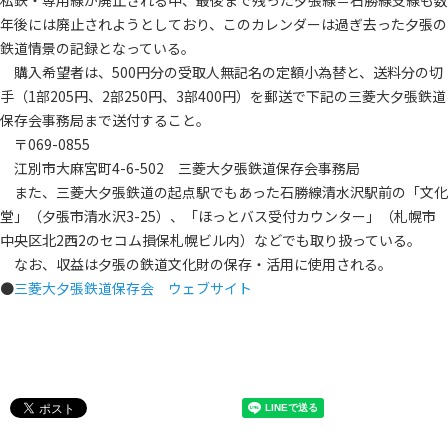
私鉄・専用線が廃止される中、最後まで残った夕張線＝石勝線支線も数
年後には廃止されようとしており、このカレンダーは過ぎ去った夕張の
鉄道情景の記録となっている。
購入希望者は、500円分の受取人無記名の定額小為替と、送料分の切
手（1部205円、2部250円、3部400円）を郵送で下記の三菱大夕張鉄道
保存会事務局まで送付すること。
〒069-0855
江別市大麻宮町4-6-502 三菱大夕張鉄道保存会事務局
また、三菱大夕張鉄道の起点駅でもあった石勝線清水沢駅前の「文化
堂」（夕張市清水沢3-25）、「ほっとバス受付カウンター」（札幌市
中央区北2西2のセコム損保札幌ビル内）などでも取り扱っている。
なお、収益は夕張の鉄道文化財の保存・活用に使用される。
●
三菱大夕張鉄道保存会 ウェブサイト