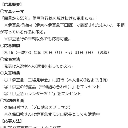
【応募概要】
○写真テーマ
「開業から55年。伊豆急行線を駆け抜けた電車たち。」
※伊豆急行線内（伊東～伊豆急下田間）で撮影されたもので、 車輌
が写っている作品に限る。
※伊豆急行の車輌以外でも応募可能。
○応募期間
2016（平成28）年6月20日（月）～7月31日（日）（必着）
○発表方法
発表は入選者への通知をもってかえる。
○入賞特典
①「伊豆急・工場見学会」に招待（本人含め2名まで招待）
②「伊豆の特産品（干物詰め合わせ）」をプレセント
③「伊豆急カレンダー2017」をプレゼント
○特別選考員
久保田 敦さん（プロ鉄道カメラマン）
※久保田敦さんは伊豆急オモシロ駅長としても活動中
【応募方法】
①WEB応募専用フォームから応募。