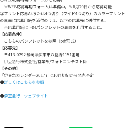
※WEB応募
専用フォーム
は準備中。※6月20日から応募可能
②プリント応募A4または4つ切り（ワイド4つ切り）のカラープリント
の裏面に応募用紙を添付のうえ、以下の応募先に送付する。
※応募用紙は下記パンフレットの裏面を利用すること。
【応募条件】
こちらの
パンフレット
を参照（pdf形式）
【応募先】
〒413-0292 静岡県伊東市八幡野1151番地
伊豆急行株式会社/営業部/フォトコンテスト係
【その他】
「伊豆急カレンダー2017」は10月初旬から発売予定
●
詳しくはこちらを参照
●
伊豆急行 ウェブサイト