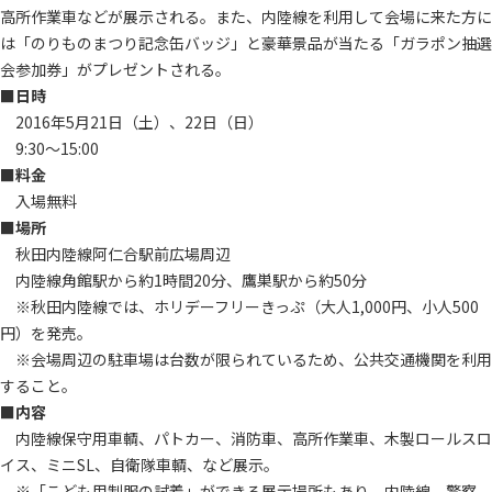
高所作業車などが展示される。また、内陸線を利用して会場に来た方に
は「のりものまつり記念缶バッジ」と豪華景品が当たる「ガラポン抽選
会参加券」がプレゼントされる。
■日時
2016年5月21日（土）、22日（日）
9:30～15:00
■料金
入場無料
■場所
秋田内陸線阿仁合駅前広場周辺
内陸線角館駅から約1時間20分、鷹巣駅から約50分
※秋田内陸線では、ホリデーフリーきっぷ（大人1,000円、小人500
円）を発売。
※会場周辺の駐車場は台数が限られているため、公共交通機関を利用
すること。
■内容
内陸線保守用車輌、パトカー、消防車、高所作業車、木製ロールスロ
イス、ミニSL、自衛隊車輌、など展示。
※「こども用制服の試着」ができる展示場所もあり。内陸線、警察