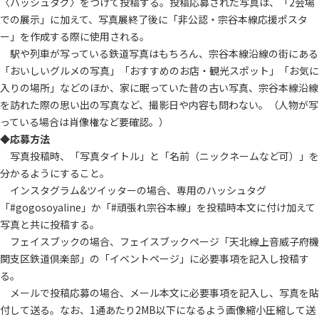
〈ハッシュタグ〉をつけて投稿する。投稿応募された写真は、「2会場
での展示」に加えて、写真展終了後に「非公認・宗谷本線応援ポスタ
ー」を作成する際に使用される。
駅や列車が写っている鉄道写真はもちろん、宗谷本線沿線の街にある
「おいしいグルメの写真」「おすすめのお店・観光スポット」「お気に
入りの場所」などのほか、家に眠っていた昔の古い写真、宗谷本線沿線
を訪れた際の思い出の写真など、撮影日や内容も問わない。（人物が写
っている場合は肖像権など要確認。）
◆応募方法
写真投稿時、「写真タイトル」と「名前（ニックネームなど可）」を
分かるようにすること。
インスタグラム&ツイッターの場合、専用のハッシュタグ
「#gogosoyaline」か「#頑張れ宗谷本線」を投稿時本文に付け加えて
写真と共に投稿する。
フェイスブックの場合、フェイスブックページ「天北線上音威子府機
関支区鉄道倶楽部」の「イベントページ」に必要事項を記入し投稿す
る。
メールで投稿応募の場合、メール本文に必要事項を記入し、写真を貼
付して送る。なお、1通あたり2MB以下になるよう画像縮小圧縮して送