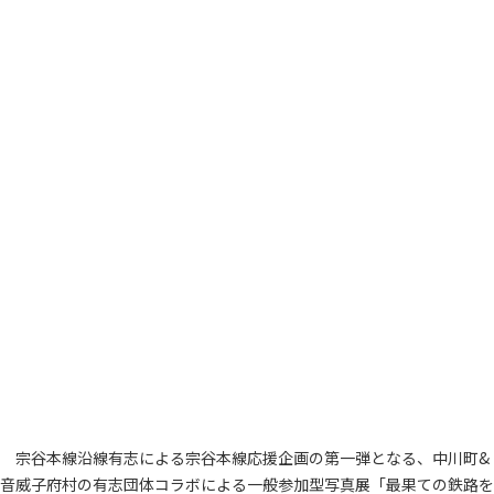
宗谷本線沿線有志による宗谷本線応援企画の第一弾となる、中川町&
音威子府村の有志団体コラボによる一般参加型写真展「最果ての鉄路を