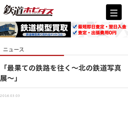
ニュース
「最果ての鉄路を往く～北の鉄道写真
展～」
2016.03.03