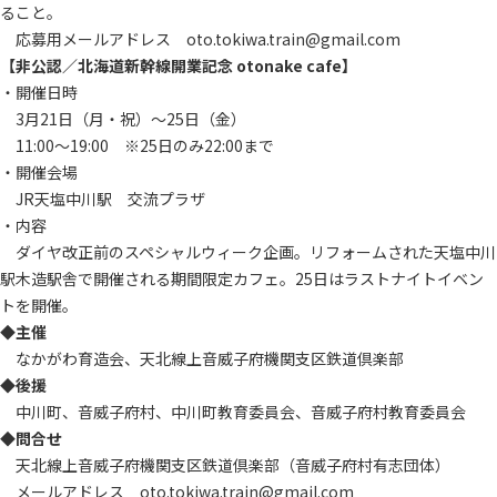
ること。
応募用メールアドレス oto.tokiwa.train@gmail.com
【非公認／北海道新幹線開業記念 otonake cafe】
・開催日時
3月21日（月・祝）～25日（金）
11:00～19:00 ※25日のみ22:00まで
・開催会場
JR天塩中川駅 交流プラザ
・内容
ダイヤ改正前のスペシャルウィーク企画。リフォームされた天塩中川
駅木造駅舎で開催される期間限定カフェ。25日はラストナイトイベン
トを開催。
◆主催
なかがわ育造会、天北線上音威子府機関支区鉄道倶楽部
◆後援
中川町、音威子府村、中川町教育委員会、音威子府村教育委員会
◆問合せ
天北線上音威子府機関支区鉄道倶楽部（音威子府村有志団体）
メールアドレス oto.tokiwa.train@gmail.com