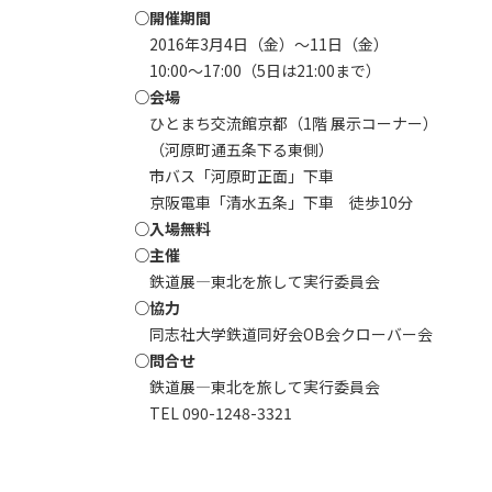
○開催期間
2016年3月4日（金）～11日（金）
10:00～17:00（5日は21:00まで）
○会場
ひとまち交流館京都（1階 展示コーナー）
（河原町通五条下る東側）
市バス「河原町正面」下車
京阪電車「清水五条」下車 徒歩10分
○入場無料
○主催
鉄道展―東北を旅して実行委員会
○協力
同志社大学鉄道同好会OB会クローバー会
○問合せ
鉄道展―東北を旅して実行委員会
TEL 090-1248-3321