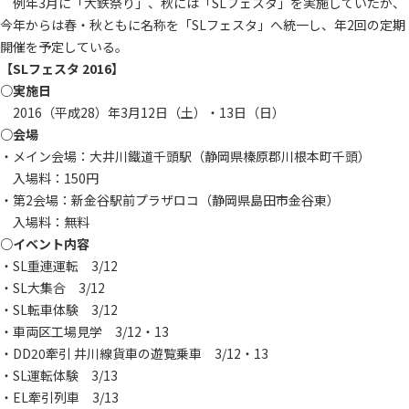
例年3月に「大鉄祭り」、秋には「SLフェスタ」を実施していたが、
今年からは春・秋ともに名称を「SLフェスタ」へ統一し、年2回の定期
開催を予定している。
【SLフェスタ 2016】
○実施日
2016（平成28）年3月12日（土）・13日（日）
○会場
・メイン会場：大井川鐵道千頭駅（静岡県榛原郡川根本町千頭）
入場料：150円
・第2会場：新金谷駅前プラザロコ（静岡県島田市金谷東）
入場料：無料
○イベント内容
・SL重連運転 3/12
・SL大集合 3/12
・SL転車体験 3/12
・車両区工場見学 3/12・13
・DD20牽引 井川線貨車の遊覧乗車 3/12・13
・SL運転体験 3/13
・EL牽引列車 3/13