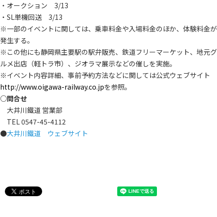
・オークション 3/13
・SL単機回送 3/13
※一部のイベントに関しては、乗車料金や入場料金のほか、体験料金が
発生する。
※この他にも静岡県主要駅の駅弁販売、鉄道フリーマーケット、地元グ
ルメ出店（軽トラ市）、ジオラマ展示などの催しを実施。
※イベント内容詳細、事前予約方法などに関しては公式ウェブサイト
http://www.oigawa-railway.co.jp
を参照。
○問合せ
大井川鐵道 営業部
TEL 0547-45-4112
●
大井川鐵道 ウェブサイト