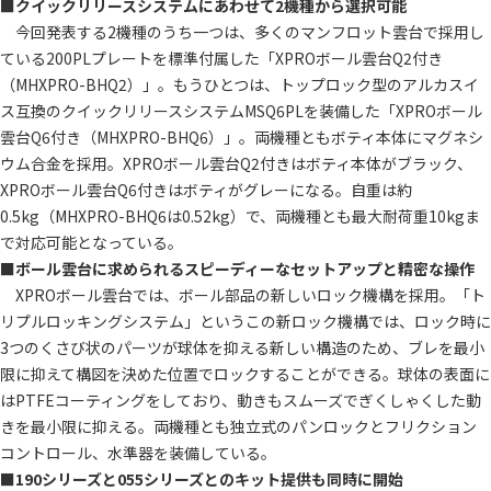
■
クイックリリースシステムにあわせて2機種から選択可能
今回発表する2機種のうち一つは、多くのマンフロット雲台で採用し
ている200PLプレートを標準付属した「XPROボール雲台Q2付き
（MHXPRO-BHQ2）」。もうひとつは、トップロック型のアルカスイ
ス互換のクイックリリースシステムMSQ6PLを装備した「XPROボール
雲台Q6付き（MHXPRO-BHQ6）」。両機種ともボティ本体にマグネシ
ウム合金を採用。XPROボール雲台Q2付きはボティ本体がブラック、
XPROボール雲台Q6付きはボティがグレーになる。自重は約
0.5kg（MHXPRO-BHQ6は0.52kg）で、両機種とも最大耐荷重10kgま
で対応可能となっている。
■
ボール雲台に求められるスピーディーなセットアップと精密な操作
XPROボール雲台では、ボール部品の新しいロック機構を採用。「ト
リプルロッキングシステム」というこの新ロック機構では、ロック時に
3つのくさび状のパーツが球体を抑える新しい構造のため、ブレを最小
限に抑えて構図を決めた位置でロックすることができる。球体の表面に
はPTFEコーティングをしており、動きもスムーズでぎくしゃくした動
きを最小限に抑える。両機種とも独立式のパンロックとフリクション
コントロール、水準器を装備している。
■
190シリーズと055シリーズとのキット提供も同時に開始