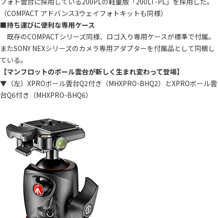
フォト雲台に採用している200PLの軽量版「200LT-PL」を採用した。
（COMPACT アドバンス3ウェイフォトキットも同様）
■
持ち運びに便利な専用ケース
既存のCOMPACTシリーズ同様、ロゴ入り専用ケースが標準で付属。
またSONY NEXシリーズのカメラ専用アダプターを付属品として同梱し
ている。
【マンフロットのボール雲台が新しく生まれ変わって登場】
▼（左）XPROボール雲台Q2付き（MHXPRO-BHQ2）とXPROボール雲
台Q6付き（MHXPRO-BHQ6）