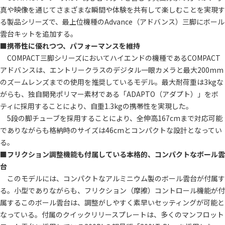
真や映像を通じてさまざまな瞬間や体験を共有して楽しむことを実現す
る製品シリーズで、最上位機種のAdvance（アドバンス）三脚にボール
雲台キットを追加する。
■
携帯性に優れつつ、パフォーマンスを維持
COMPACT三脚シリーズにおいてハイエンドの機種であるCOMPACT
アドバンスは、エントリークラスのデジタル一眼カメラと最大200mm
のズームレンズまでの使用を推奨しているモデル。最大耐荷重は3kgな
がらも、独自開発ポリマー素材である「ADAPTO（アダプト）」をボ
ティに採用することにより、自重1.3kgの携帯性を実現した。
5段の脚チューブを採用することにより、全伸高167cmまで対応可能
でありながらも格納時のサイズは46cmとコンパクトな設計となってい
る。
■
フリクション調整機能も付属している本格的、コンパクトなボール雲
台
このモデルには、コンパクトなアルミニウム製のボール雲台が付属す
る。小型でありながらも、フリクション（摩擦）コントロール機能が付
属するこのボール雲台は、調整がしやすく素早いセッティングが可能と
なっている。付属のクイックリリースプレートは、多くのマンフロット