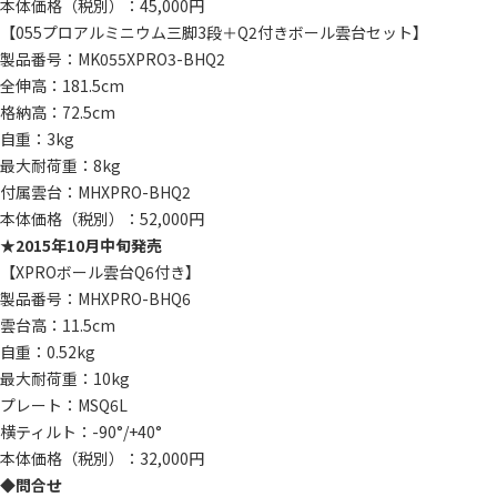
本体価格（税別）：45,000円
【055プロアルミニウム三脚3段＋Q2付きボール雲台セット】
製品番号：MK055XPRO3-BHQ2
全伸高：181.5cm
格納高：72.5cm
自重：3kg
最大耐荷重：8kg
付属雲台：MHXPRO-BHQ2
本体価格（税別）：52,000円
★
2015年10月中旬発売
【XPROボール雲台Q6付き】
製品番号：MHXPRO-BHQ6
雲台高：11.5cm
自重：0.52kg
最大耐荷重：10kg
プレート：MSQ6L
横ティルト：-90°/+40°
本体価格（税別）：32,000円
◆
問合せ