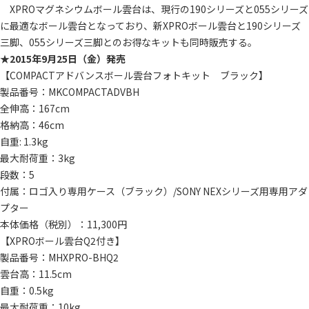
XPROマグネシウムボール雲台は、現行の190シリーズと055シリーズ
に最適なボール雲台となっており、新XPROボール雲台と190シリーズ
三脚、055シリーズ三脚とのお得なキットも同時販売する。
★
2015年9月25日（金）発売
【COMPACTアドバンスボール雲台フォトキット ブラック】
製品番号：MKCOMPACTADVBH
全伸高：167cm
格納高：46cm
自重: 1.3kg
最大耐荷重：3kg
段数：5
付属：ロゴ入り専用ケース（ブラック）/SONY NEXシリーズ用専用アダ
プター
本体価格（税別）：11,300円
【XPROボール雲台Q2付き】
製品番号：MHXPRO-BHQ2
雲台高：11.5cm
自重：0.5kg
最大耐荷重：10kg