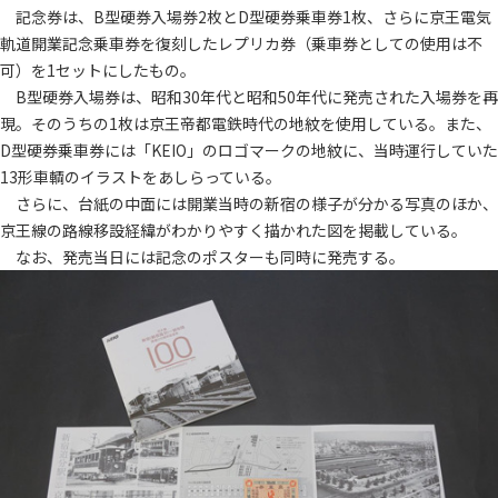
記念券は、B型硬券入場券2枚とD型硬券乗車券1枚、さらに京王電気
軌道開業記念乗車券を復刻したレプリカ券（乗車券としての使用は不
可）を1セットにしたもの。
B型硬券入場券は、昭和30年代と昭和50年代に発売された入場券を再
現。そのうちの1枚は京王帝都電鉄時代の地紋を使用している。また、
D型硬券乗車券には「KEIO」のロゴマークの地紋に、当時運行していた
13形車輌のイラストをあしらっている。
さらに、台紙の中面には開業当時の新宿の様子が分かる写真のほか、
京王線の路線移設経緯がわかりやすく描かれた図を掲載している。
なお、発売当日には記念のポスターも同時に発売する。