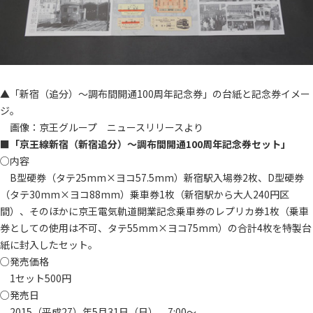
▲「新宿（追分）～調布間開通100周年記念券」の台紙と記念券イメー
ジ。
画像：京王グループ ニュースリリースより
■「京王線新宿（新宿追分）～調布間開通100周年記念券セット」
○内容
B型硬券（タテ25mm×ヨコ57.5mm）新宿駅入場券2枚、D型硬券
（タテ30mm×ヨコ88mm）乗車券1枚（新宿駅から大人240円区
間）、そのほかに京王電気軌道開業記念乗車券のレプリカ券1枚（乗車
券としての使用は不可、タテ55mm×ヨコ75mm）の合計4枚を特製台
紙に封入したセット。
○発売価格
1セット500円
○発売日
2015（平成27）年5月31日（日） 7:00～