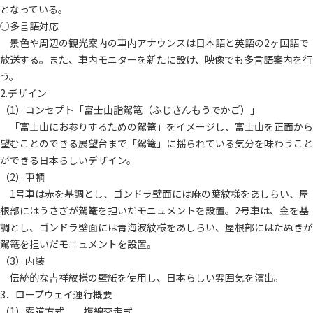
となっている。
○多言語対応
景色や周辺の観光案内の車内アナウンスは日本語と英語の2ヶ国語で
放送する。また、車内モニターを新たに設け、映像でも多言語案内を行
う。
2.デザイン
（1）コンセプト「富士山詣駕篭（ふじさんもうでかご）」
「富士山にお参りするための駕篭」をイメージし、富士山を正面から
望むことのできる展望台まで「駕篭」に揺られている気分を味わうこと
ができる日本らしいデザイン。
（2）車輌
1号車は赤を基調とし、ゴンドラ壁面には麻の葉紋様をあしらい、屋
根部にはうさぎが駕篭を担いだモニュメントを設置。2号車は、金を基
調とし、ゴンドラ壁面には青海波紋様をあしらい、屋根部にはたぬきが
駕篭を担いだモニュメントを設置。
（3）内装
伝統的な吉祥紋様の壁紙を使用し、日本らしい雰囲気を演出。
3．ロープウェイ運行概要
（1）索道方式 複線交走式