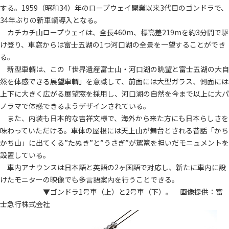
する。1959（昭和34）年のロープウェイ開業以来3代目のゴンドラで、
34年ぶりの新車輌導入となる。
カチカチ山ロープウェイは、全長460m、標高差219mを約3分間で駆
け登り、車窓からは富士五湖の1つ河口湖の全景を一望することができ
る。
新型車輌は、この「世界遺産富士山・河口湖の眺望と富士五湖の大自
然を体感できる展望車輌」を意識して、前面には大型ガラス、側面には
上下に大きく広がる展望窓を採用し、河口湖の自然を今まで以上に大パ
ノラマで体感できるようデザインされている。
また、内装も日本的な吉祥文様で、海外から来た方にも日本らしさを
味わっていただける。車体の屋根には天上山が舞台とされる昔話「かち
かち山」に出てくる”たぬき”と”うさぎ”が駕篭を担いだモニュメントを
設置している。
車内アナウンスは日本語と英語の2ヶ国語で対応し、新たに車内に設
けたモニターの映像でも多言語案内を行うことできる。
▼ゴンドラ1号車（上）と2号車（下）。 画像提供：富
士急行株式会社