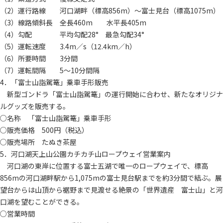
（2）運行路線 河口湖畔（標高856m）～富士見台（標高1075m）
（3）線路傾斜長 全長460m 水平長405m
（4）勾配 平均勾配28° 最急勾配34°
（5）運転速度 3.4m／s（12.4km／h）
（6）所要時間 3分間
（7）運転間隔 5～10分間隔
4．「富士山詣駕篭」乗車手形販売
新型ゴンドラ「富士山詣駕篭」の運行開始に合わせ、新たなオリジナ
ルグッズを販売する。
○名称 「富士山詣駕篭」乗車手形
○販売価格 500円（税込）
○販売場所 たぬき茶屋
5．河口湖天上山公園カチカチ山ロープウェイ営業案内
河口湖の東岸に位置する富士五湖で唯一のロープウェイで、標高
856mの河口湖畔駅から1,075mの富士見台駅までを約3分間で結ぶ。展
望台からは山頂から裾野まで見渡せる絶景の「世界遺産 富士山」と河
口湖を望むことができる。
○営業時間