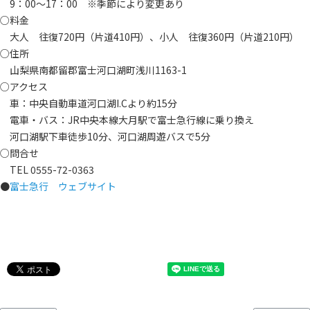
9：00～17：00 ※季節により変更あり
○料金
大人 往復720円（片道410円）、小人 往復360円（片道210円）
○住所
山梨県南都留郡富士河口湖町浅川1163-1
○アクセス
車：中央自動車道河口湖I.Cより約15分
電車・バス：JR中央本線大月駅で富士急行線に乗り換え
河口湖駅下車徒歩10分、河口湖周遊バスで5分
○問合せ
TEL 0555-72-0363
●
富士急行 ウェブサイト