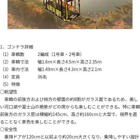
1．ゴンドラ詳細
（1）車輌数 2編成（1号車・2号車）
（2）車輌寸法 幅1.6m×長さ4.5m×高さ2.35m
（3）車内寸法 幅1.49m×長さ4.3m×高さ2.1m
（4）定員 36名
（5）特徴
○眺望性
車輌の前後方および側方の壁面の約8割がガラス面であるため、美し
い河口湖や富士山の絶景がどの席からも楽しむことができる。特に車輌
前後方のガラス窓は横幅約145cm、高さ約160cmと大型で、視界を遮
ることなく景色を楽しむことができる。
○安全性
乗降ドアが120cmと以前より約20cm大きくなり、乗降しやすい設計