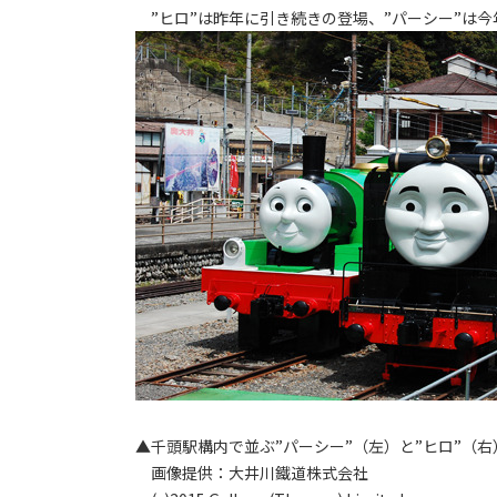
”ヒロ”は昨年に引き続きの登場、”パーシー”は今
▲千頭駅構内で並ぶ”パーシー”（左）と”ヒロ”（右
画像提供：大井川鐵道株式会社