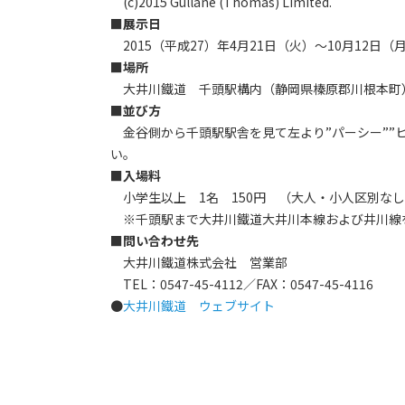
(c)2015 Gullane (Thomas) Limited.
■展示日
2015（平成27）年4月21日（火）～10月12日（
■場所
大井川鐵道 千頭駅構内（静岡県榛原郡川根本町
■並び方
金谷側から千頭駅駅舎を見て左より”パーシー””ヒ
い。
■入場料
小学生以上 1名 150円 （大人・小人区別な
※千頭駅まで大井川鐵道大井川本線および井川線
■問い合わせ先
大井川鐵道株式会社 営業部
TEL：0547-45-4112／FAX：0547-45-4116
●
大井川鐵道 ウェブサイト