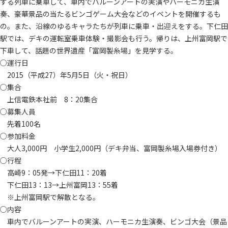
する列車に乗車して、車内でバルーンアートの実演やハーモニカ生演
奏、豪華景品の当たるビンゴゲーム大会などのイベントを開催するも
の。また、沿線のゆるキャラたちが列車に乗車・出迎えをする。下仁田
駅では、デキの運転室乗車体験・撮影会も行う。帰りは、上州富岡駅で
下車して、話題の世界遺産「富岡製糸場」を見学する。
○運行日
2015（平成27）年5月5日（火・祝日）
○集合
上信電鉄本社前 8：20集合
○募集人員
先着100名
○参加料金
大人3,000円 小学生2,000円（デキ弁当、富岡製糸場入場券付き）
○行程
高崎9：05発→下仁田11：20着
下仁田13：13→上州富岡13：55着
※上州富岡駅で解散となる。
○内容
車内でバルーンアートの実演、ハーモニカ生演奏、ビンゴ大会（景品