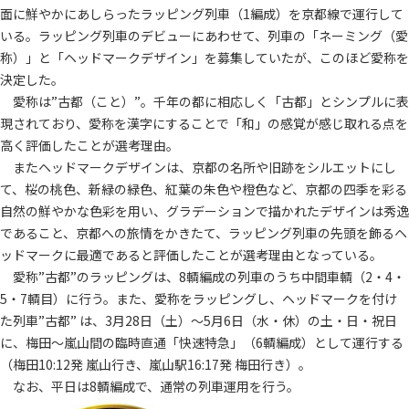
面に鮮やかにあしらったラッピング列車（1編成）を京都線で運行して
いる。ラッピング列車のデビューにあわせて、列車の「ネーミング（愛
称）」と「ヘッドマークデザイン」を募集していたが、このほど愛称を
決定した。
愛称は”古都（こと）”。千年の都に相応しく「古都」とシンプルに表
現されており、愛称を漢字にすることで「和」の感覚が感じ取れる点を
高く評価したことが選考理由。
またヘッドマークデザインは、京都の名所や旧跡をシルエットにし
て、桜の桃色、新緑の緑色、紅葉の朱色や橙色など、京都の四季を彩る
自然の鮮やかな色彩を用い、グラデーションで描かれたデザインは秀逸
であること、京都への旅情をかきたて、ラッピング列車の先頭を飾るヘ
ッドマークに最適であると評価したことが選考理由となっている。
愛称”古都”のラッピングは、8輌編成の列車のうち中間車輌（2・4・
5・7輌目）に行う。また、愛称をラッピングし、ヘッドマークを付け
た列車”古都” は、3月28日（土）～5月6日（水・休）の土・日・祝日
に、梅田～嵐山間の臨時直通「快速特急」（6輌編成）として運行する
（梅田10:12発 嵐山行き、嵐山駅16:17発 梅田行き）。
なお、平日は8輌編成で、通常の列車運用を行う。