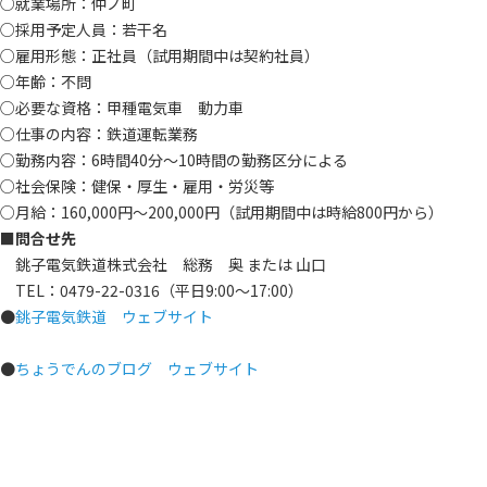
○就業場所：仲ノ町
○採用予定人員：若干名
○雇用形態：正社員（試用期間中は契約社員）
○年齢：不問
○必要な資格：甲種電気車 動力車
○仕事の内容：鉄道運転業務
○勤務内容：6時間40分～10時間の勤務区分による
○社会保険：健保・厚生・雇用・労災等
○月給：160,000円～200,000円（試用期間中は時給800円から）
■問合せ先
銚子電気鉄道株式会社 総務 奥 または 山口
TEL：0479-22-0316（平日9:00～17:00）
●
銚子電気鉄道 ウェブサイト
●
ちょうでんのブログ ウェブサイト