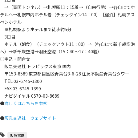
→（青函トンネル）→札幌駅11：15着→（自由行動）→各自にてホ
テルへ→札幌市内ホテル着（チェックイン14：00）【宿泊】札幌アス
ペンホテル
※札幌駅よりホテルまで徒歩約5分
3日目
ホテル（朝食）（チェックアウト11：00）→（各自にて新千歳空港
へ）→新千歳空港→羽田空港（15：40～17：40着）
○申込・問合せ
阪急交通社 トラピックス東京 国内
〒153-8589 東京都目黒区青葉台3-6-28 住友不動産青葉台タワー
TEL 03-6745-1300
FAX 03-6745-1399
ナビダイヤル 0570-03-8689
●
詳しくはこちらを参照
●
阪急交通社 ウェブサイト
阪急電鉄