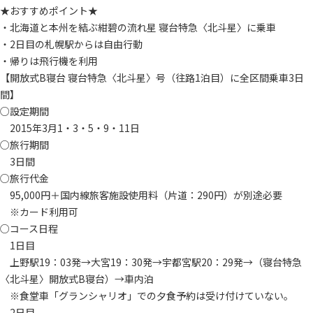
★おすすめポイント★
・北海道と本州を結ぶ紺碧の流れ星 寝台特急〈北斗星〉に乗車
・2日目の札幌駅からは自由行動
・帰りは飛行機を利用
【開放式B寝台 寝台特急〈北斗星〉号（往路1泊目）に全区間乗車3日
間】
○設定期間
2015年3月1・3・5・9・11日
○旅行期間
3日間
○旅行代金
95,000円＋国内線旅客施設使用料（片道：290円）が別途必要
※カード利用可
○コース日程
1日目
上野駅19：03発→大宮19：30発→宇都宮駅20：29発→（寝台特急
〈北斗星〉開放式B寝台）→車内泊
※食堂車「グランシャリオ」での夕食予約は受け付けていない。
2日目