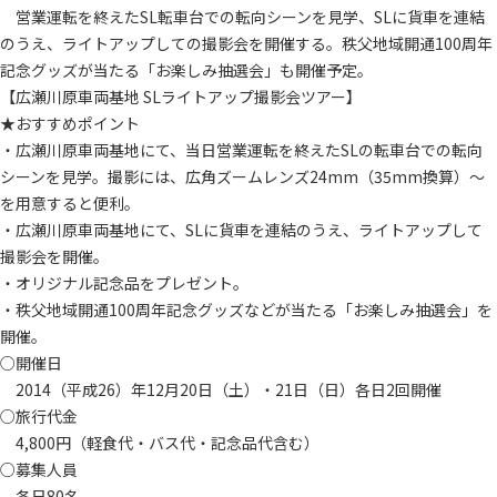
営業運転を終えたSL転車台での転向シーンを見学、SLに貨車を連結
のうえ、ライトアップしての撮影会を開催する。秩父地域開通100周年
記念グッズが当たる「お楽しみ抽選会」も開催予定。
【広瀬川原車両基地 SLライトアップ撮影会ツアー】
★おすすめポイント
・広瀬川原車両基地にて、当日営業運転を終えたSLの転車台での転向
シーンを見学。撮影には、広角ズームレンズ24mm（35mm換算）～
を用意すると便利。
・広瀬川原車両基地にて、SLに貨車を連結のうえ、ライトアップして
撮影会を開催。
・オリジナル記念品をプレゼント。
・秩父地域開通100周年記念グッズなどが当たる「お楽しみ抽選会」を
開催。
○開催日
2014（平成26）年12月20日（土）・21日（日）各日2回開催
○旅行代金
4,800円（軽食代・バス代・記念品代含む）
○募集人員
各日80名