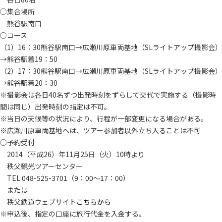
○集合場所
熊谷駅南口
○コース
（1）16：30熊谷駅南口→広瀬川原車両基地（SLライトアップ撮影会）
→熊谷駅着19：50
（2）17：30熊谷駅南口→広瀬川原車両基地（SLライトアップ撮影会）
→熊谷駅着20：30
※撮影会は各日40名ずつ出発時刻をずらして交代で実施する（撮影時
間は同じ）出発時刻の指定は不可。
※当日の天候等の状況により、行程が一部変更になる場合がある。
※広瀬川原車両基地へは、ツアー参加者以外立ち入ることは不可
○予約受付
2014（平成26）年11月25日（火）10時より
秩父観光ツアーセンター
TEL 048-525-3701（9：00～17：00）
または
秩父鉄道ウェブサイト
こちらから
※申込後、指定の口座に旅行代金を入金する。