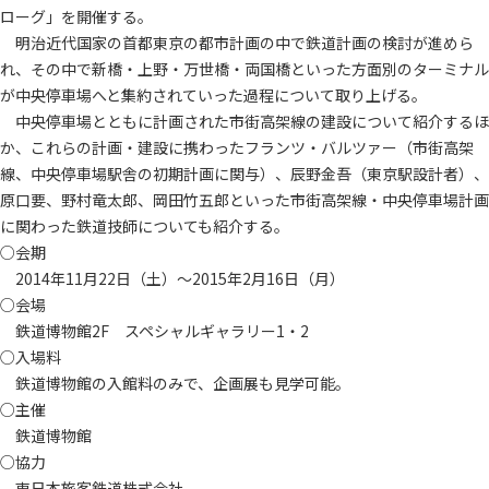
ローグ」を開催する。
明治近代国家の首都東京の都市計画の中で鉄道計画の検討が進めら
れ、その中で新橋・上野・万世橋・両国橋といった方面別のターミナル
が中央停車場へと集約されていった過程について取り上げる。
中央停車場とともに計画された市街高架線の建設について紹介するほ
か、これらの計画・建設に携わったフランツ・バルツァー（市街高架
線、中央停車場駅舎の初期計画に関与）、辰野金吾（東京駅設計者）、
原口要、野村竜太郎、岡田竹五郎といった市街高架線・中央停車場計画
に関わった鉄道技師についても紹介する。
○会期
2014年11月22日（土）～2015年2月16日（月）
○会場
鉄道博物館2F スペシャルギャラリー1・2
○入場料
鉄道博物館の入館料のみで、企画展も見学可能。
○主催
鉄道博物館
○協力
東日本旅客鉄道株式会社