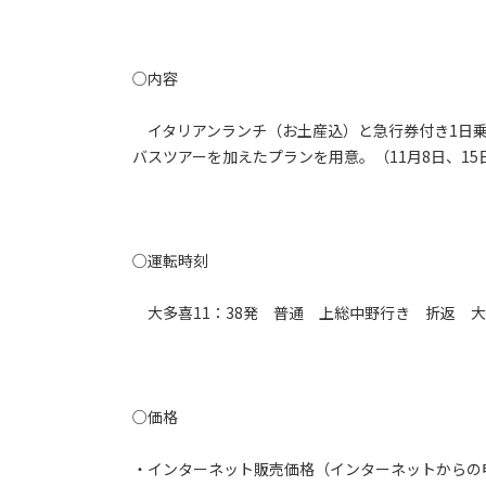
○内容
イタリアンランチ（お土産込）と急行券付き1日乗
バスツアーを加えたプランを用意。（11月8日、1
○運転時刻
大多喜11：38発 普通 上総中野行き 折返 大原
○価格
・インターネット販売価格（インターネットからの