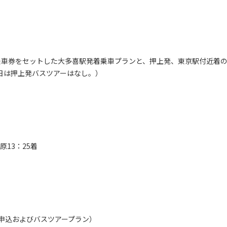
車券をセットした大多喜駅発着乗車プランと、押上発、東京駅付近着
5日は押上発バスツアーはなし。）
13：25着
申込およびバスツアープラン）