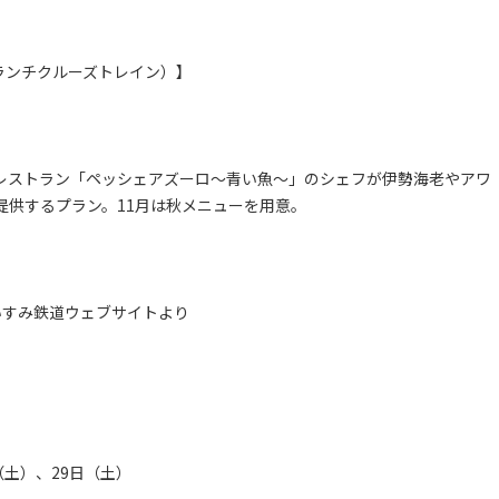
ランチクルーズトレイン）】
レストラン「ペッシェアズーロ～青い魚～」のシェフが伊勢海老やアワ
提供するプラン。11月は秋メニューを用意。
いすみ鉄道ウェブサイトより
（土）、29日（土）