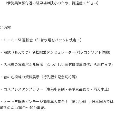
（伊勢奥津駅付近の駐車場は狭小のため、御遠慮ください）
○内容
・ミニミニSL運転会（SL給水塔をバックに快走！）
・萌鉄（もえてつ）名松線乗客シミュレーター(パソコンソフト体験）
・名松線の写真パネル展示（なつかしい蒸気機関車時代から現在まで）
・昔の名松線の資料展示（行先版や記念切符等）
・コスプレスタンプラリー（事前申込制・豪華景品あり・雨天中止）
・オート三輪等ビンテージ商用車大集合！（第2会場）※日本国内では
前例のない30台～40台集結。