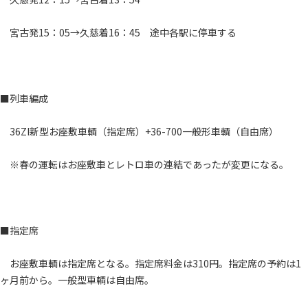
宮古発15：05→久慈着16：45 途中各駅に停車する
■列車編成
36ZI新型お座敷車輌（指定席）+36-700一般形車輌（自由席）
※春の運転はお座敷車とレトロ車の連結であったが変更になる。
■指定席
お座敷車輌は指定席となる。指定席料金は310円。指定席の予約は1
ヶ月前から。一般型車輌は自由席。