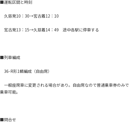
■運転区間と時刻
久慈発10：30→宮古着12：10
宮古発13：15→久慈着14：49 途中各駅に停車する
■列車編成
36-R形1輌編成（自由席）
一般座席車に変更される場合があり。自由席なので普通乗車券のみで
乗車可能。
■問合せ