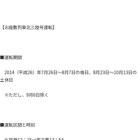
【お座敷列車北三陸号運転】
■運転期間
2014（平成26）年7月26日～8月7日の毎日、8月23日～10月13日の
土休日
※ただし、9月6日除く
■運転区間と時刻
久慈発12：15→宮古着13：54