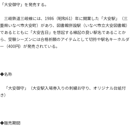
「大安御守」を発売する。
三岐鉄道三岐線には、1986（昭和61）年に開業した「大安駅」（三
重県いなべ市大安町）があり、図書館併設駅（いなべ市立大安図書館）
であるとともに「大安吉日」を想起する縁起の良い駅名であることか
ら、受験シーズンには合格祈願のアイテムとして切符や駅名キーホルダ
ー（400円）が発売されている。
◆名称
「大安御守」（大安駅入場券入りの刺繍お守り、オリジナル台紙付
き）
◆販売期間