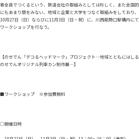
者全員でつくるという、鉄道会社の取組みとしては珍しく、また全国的
にもあまり類をみない、地域と企業と大学をつなぐ取組みをしており、
10月27日（日）ならびに11月3日（日・祝）に、川西能勢口駅構内にて
ワークショップを行なう。
【のせでん「デコるヘッドマーク」プロジェクト―地域とともにはしる
のせでんオリジナル列車カン制作展―】
■ワークショップ ※参加費無料
○開催日時
10月27日（日）、11月3日（日・祝）13：00～16：00（予定）