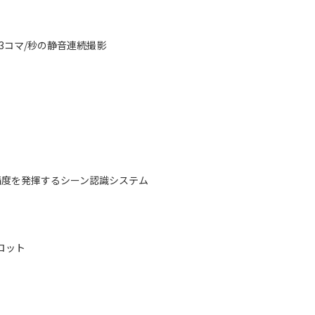
約3コマ/秒の静音連続撮影
い精度を発揮するシーン認識システム
ロット