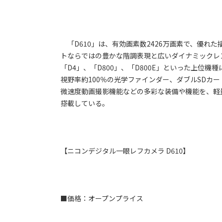
「D610」は、有効画素数2426万画素で、優れた
トならではの豊かな階調表現と広いダイナミックレ
「D4」、「D800」、「D800E」といった上位
視野率約100％の光学ファインダー、ダブルSDカ
微速度動画撮影機能などの多彩な装備や機能を、軽
搭載している。
【ニコンデジタル一眼レフカメラ D610】
■価格：オープンプライス