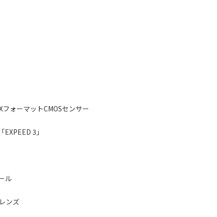
XフォーマットCMOSセンサー
XPEED 3」
ール
Rレンズ