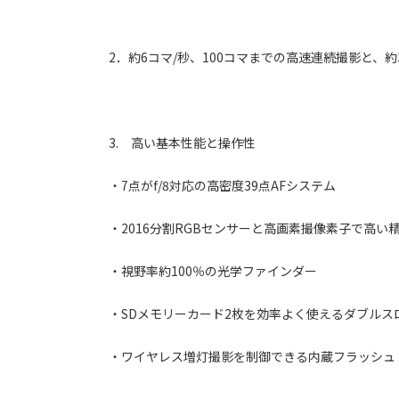
2．約6コマ/秒、100コマまでの高速連続撮影と、
3. 高い基本性能と操作性
・7点がf/8対応の高密度39点AFシステム
・2016分割RGBセンサーと高画素撮像素子で高
・視野率約100％の光学ファインダー
・SDメモリーカード2枚を効率よく使えるダブルス
・ワイヤレス増灯撮影を制御できる内蔵フラッシュ