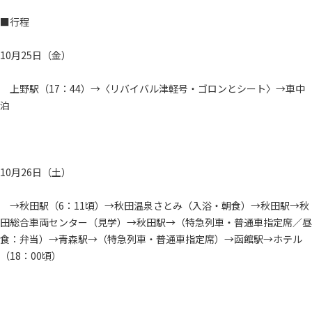
■行程
10月25日（金）
上野駅（17：44）→〈リバイバル津軽号・ゴロンとシート〉→車中
泊
10月26日（土）
→秋田駅（6：11頃）→秋田温泉さとみ（入浴・朝食）→秋田駅→秋
田総合車両センター（見学）→秋田駅→（特急列車・普通車指定席／昼
食：弁当）→青森駅→（特急列車・普通車指定席）→函館駅→ホテル
（18：00頃）