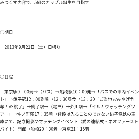
みつくす内容で、5組のカップル誕生を目指す。
○期日
2013年9月21日（土）日帰り
○日程
東京駅9：00発→（バス）→船橋駅10：00発→「バスでの車内イベン
ト」→銚子駅12：00到着→12：30昼食→13：30「ご当地おみやげ争
奪！VS銚子」→銚子駅→（電車）→外川駅→「イルカウォッチングツ
アー」→仲ノ町駅17：35着→普段は入ることのできない銚子電鉄の車
庫にて、記念撮影やマッチングイベント（愛の連結式・ネオファースト
バイト）開催→船橋20：30着→東京21：15着