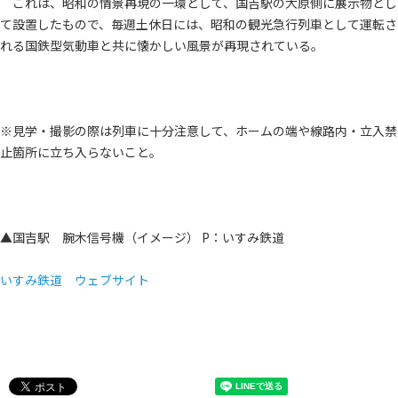
これは、昭和の情景再現の一環として、国吉駅の大原側に展示物とし
て設置したもので、毎週土休日には、昭和の観光急行列車として運転さ
れる国鉄型気動車と共に懐かしい風景が再現されている。
※見学・撮影の際は列車に十分注意して、ホームの端や線路内・立入禁
止箇所に立ち入らないこと。
▲国吉駅 腕木信号機（イメージ） P：いすみ鉄道
いすみ鉄道 ウェブサイト