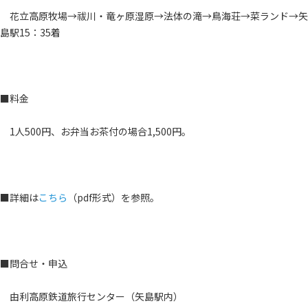
花立高原牧場→祓川・竜ヶ原湿原→法体の滝→鳥海荘→菜ランド→矢
島駅15：35着
■料金
1人500円、お弁当お茶付の場合1,500円。
■詳細は
こちら
（pdf形式）を参照。
■問合せ・申込
由利高原鉄道旅行センター（矢島駅内）