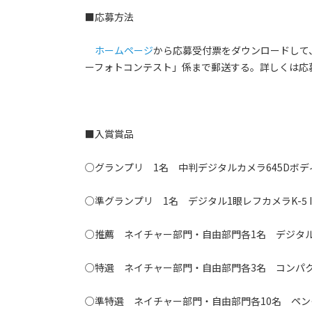
■応募方法
ホームページ
から応募受付票をダウンロードして
ーフォトコンテスト」係まで郵送する。詳しくは応
■入賞賞品
○グランプリ 1名 中判デジタルカメラ645Dボデ
○準グランプリ 1名 デジタル1眼レフカメラK-5 I
○推薦 ネイチャー部門・自由部門各1名 デジタル1眼
○特選 ネイチャー部門・自由部門各3名 コンパ
○準特選 ネイチャー部門・自由部門各10名 ペン